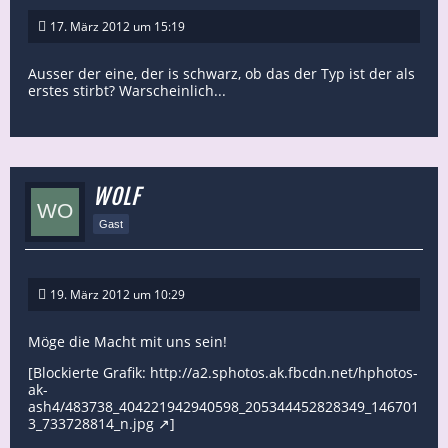
17. März 2012 um 15:19
Ausser der eine, der is schwarz, ob das der Typ ist der als
erstes stirbt? Warscheinlich...
WOLF
Gast
19. März 2012 um 10:29
Möge die Macht mit uns sein!
[Blockierte Grafik:
http://a2.sphotos.ak.fbcdn.net/hphotos-
ak-
ash4/483738_404221942940598_205344452828349_146701
3_733728814_n.jpg
]