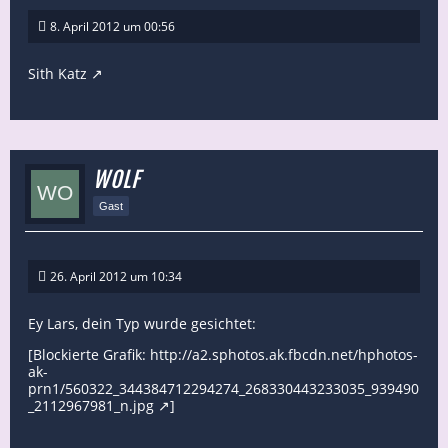
8. April 2012 um 00:56
Sith Katz
WOLF
Gast
26. April 2012 um 10:34
Ey Lars, dein Typ wurde gesichtet:
[Blockierte Grafik:
http://a2.sphotos.ak.fbcdn.net/hphotos-
ak-
prn1/560322_344384712294274_268330443233035_939490
_2112967981_n.jpg
]