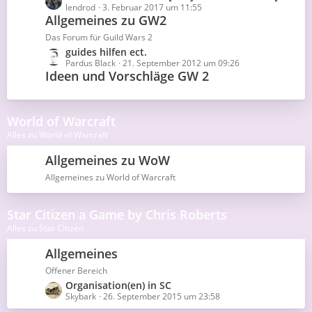
e
lendrod
3. Februar 2017 um 11:55
ä
Allgemeines zu GW2
t
g
z
e
Das Forum für Guild Wars 2
t
L
guides hilfen ect.
e
e
Pardus Black
21. September 2012 um 09:26
B
Ideen und Vorschläge GW 2
t
e
z
i
t
t
e
r
World of Warcraft
B
ä
e
Alles zu World of Warcraft
g
i
e
t
Allgemeines zu WoW
r
Allgemeines zu World of Warcraft
ä
g
e
Star Citizen a Game by Chris Roberts
Alles zu Star Citizen
Allgemeines
Offener Bereich
L
Organisation(en) in SC
e
Skybark
26. September 2015 um 23:58
t