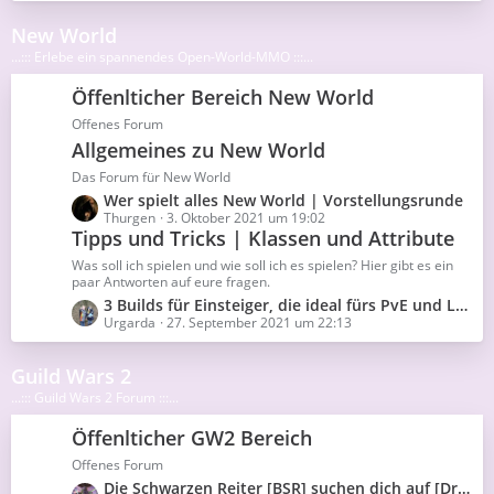
t
e
g
z
i
e
New World
t
t
...::: Erlebe ein spannendes Open-World-MMO :::...
e
r
B
ä
Öffenlticher Bereich New World
e
g
i
e
Offenes Forum
t
Allgemeines zu New World
r
ä
Das Forum für New World
g
L
Wer spielt alles New World | Vorstellungsrunde
e
e
Thurgen
3. Oktober 2021 um 19:02
Tipps und Tricks | Klassen und Attribute
t
z
Was soll ich spielen und wie soll ich es spielen? Hier gibt es ein
t
paar Antworten auf eure fragen.
e
L
3 Builds für Einsteiger, die ideal fürs PvE und Leveln sind
B
e
Urgarda
27. September 2021 um 22:13
e
t
i
z
t
Guild Wars 2
t
r
...::: Guild Wars 2 Forum :::...
e
ä
B
g
Öffenlticher GW2 Bereich
e
e
i
Offenes Forum
t
L
Die Schwarzen Reiter [BSR] suchen dich auf [Drakkar See]
r