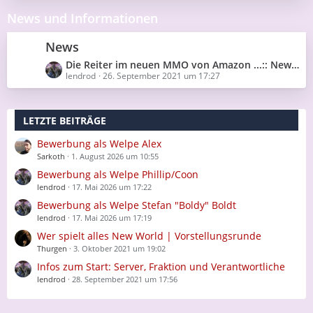
z
News und Informationen
t
e
B
News
e
L
Die Reiter im neuen MMO von Amazon ...:: New World ::...
i
e
lendrod
26. September 2021 um 17:27
t
t
r
z
ä
t
g
LETZTE BEITRÄGE
e
e
B
Bewerbung als Welpe Alex
e
Sarkoth
1. August 2026 um 10:55
i
t
Bewerbung als Welpe Phillip/Coon
r
lendrod
17. Mai 2026 um 17:22
ä
Bewerbung als Welpe Stefan "Boldy" Boldt
g
lendrod
e
17. Mai 2026 um 17:19
Wer spielt alles New World | Vorstellungsrunde
Thurgen
3. Oktober 2021 um 19:02
Infos zum Start: Server, Fraktion und Verantwortliche
lendrod
28. September 2021 um 17:56