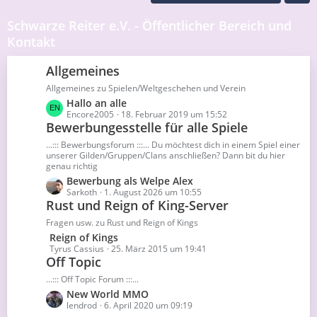
Schwarze Reiter e.V. - Öffentlicher Bereich und
Kontakt
Allgemeines
Allgemeines zu Spielen/Weltgeschehen und Verein
L
Hallo an alle
e
Encore2005
18. Februar 2019 um 15:52
Bewerbungesstelle für alle Spiele
t
z
...::: Bewerbungsforum :::... Du möchtest dich in einem Spiel einer
t
unserer Gilden/Gruppen/Clans anschließen? Dann bit du hier
e
genau richtig
B
L
Bewerbung als Welpe Alex
e
e
Sarkoth
1. August 2026 um 10:55
i
Rust und Reign of King-Server
t
t
z
r
Fragen usw. zu Rust und Reign of Kings
t
ä
L
Reign of Kings
e
g
e
Tyrus Cassius
25. März 2015 um 19:41
B
e
Off Topic
t
e
z
i
...::: Off Topic Forum :::...
t
t
L
New World MMO
e
r
e
lendrod
6. April 2020 um 09:19
B
ä