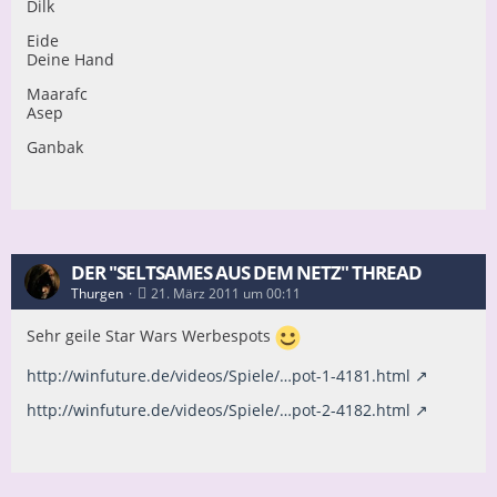
Dilk
Stelle:
Eide
Deine Hand
? ????
Maarafc
Asep
Ganbak
DER "SELTSAMES AUS DEM NETZ" THREAD
Thurgen
21. März 2011 um 00:11
Sehr geile Star Wars Werbespots
http://winfuture.de/videos/Spiele/…pot-1-4181.html
http://winfuture.de/videos/Spiele/…pot-2-4182.html