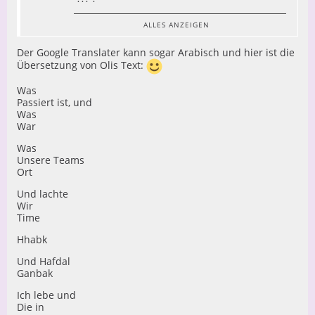
????
???
ALLES ANZEIGEN
????
Der Google Translater kann sogar Arabisch und hier ist die
?????
Übersetzung von Olis Text:
??????
? ???
Was
?????
Passiert ist, und
??????
Was
War
????
Was
? ????
Unsere Teams
????
Ort
???? ?
Und lachte
???? ??
Wir
????
Time
Hhabk
????
Und Hafdal
Ganbak
Ich lebe und
Krass, oder??
Die in
ich hab sogar geweint, vor allem an dieser