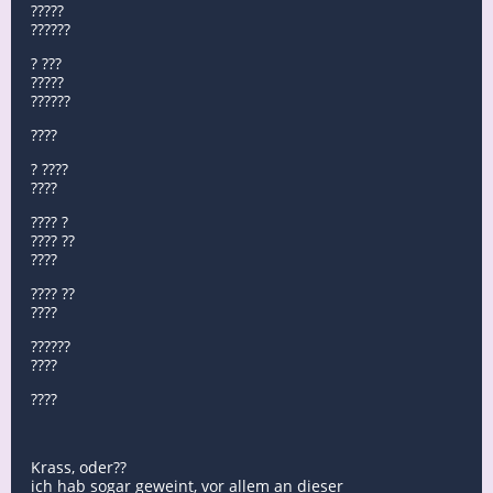
?????
??????
? ???
?????
??????
????
? ????
????
???? ?
???? ??
????
???? ??
????
??????
????
????
Krass, oder??
ich hab sogar geweint, vor allem an dieser