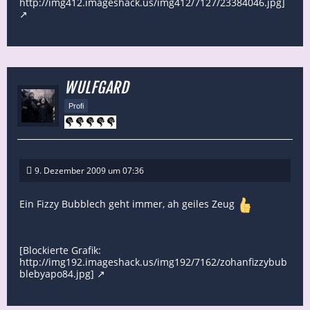
http://img412.imageshack.us/img412/7127/23384046.jpg]
WULFGARD
Profi
9. Dezember 2009 um 07:36
Ein Fizzy Bubblech geht immer, ah geiles Zeug
[Blockierte Grafik:
http://img192.imageshack.us/img192/7162/zohanfizzybub
blebyapo84.jpg]