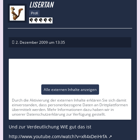
LISERTAN
Profi
2. Dezember 2009 um 13:35
Externer Inhalt
Inhalte von externen Seiten werden ohne Ihre
Zustimmung nicht automatisch geladen und angezeigt.
Alle externen Inhalte anzeigen
Durch die Aktivierung der externen Inhalte erklären Sie sich damit
einverstanden, dass personenbezogene Daten an Drittplattformen
übermittelt werden. Mehr Informationen dazu haben wir in
unserer Datenschutzerklärung zur Verfügung gestellt.
Und zur Verdeutlichung WIE gut das ist
http://www.youtube.com/watch?v=xR4xDeiHrfA