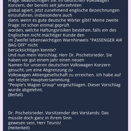
Frage: Beabsichtigen Sie, im deutschen Volkswagen
Konzern, der bereits seit Jahrzehnten
global agiert, jetzt zunehmend englische Bezeichnungen
einzuführen, insbesondere auch
dann, wenn es gute deutsche Wörter gibt? Meine zweite
Frage: Ist schon einmal geprüft
worden, welche Haftungsrisiken bestehen, falls ein des
Englischen nicht mächtiger Kunde den
im Zweifel lebenswichtigen Warnhinweis "PASSENGER AIR
BAG OFF" nicht
berücksichtigen konnte?
Und nun mein Vorschlag: Herr Dr. Pischetsrieder, Sie
haben vor gut einem Jahr einen neuen
Namen für unseren deutschen Volkswagen Konzern
gesucht, um eine Abgrenzung zu
Volkswagen Aktiengesellschaft zu erreichen. Ich habe auf
der letzten Hauptversammlung
"People's Wagon Group" vorgeschlagen. Dieser Vorschlag
wurde abgelehnt.
(Beifall)
Dr. Pischetsrieder, Vorsitzender des Vorstands: Das
müsste doch ganz in Ihrem Sinn
gewesen sein, Herr Teunis!
(Heiterkeit)