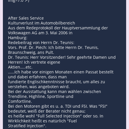
img=7.0
)
After Sales Service
Kulturverlust im Automobilbereich
Aus dem Redeprotokoll der Hauptversammlung der
Volkswagen AG am 3. Mai 2006 in
Hamburg:
Redebeitrag von Herrn Dr. Teunis:
Vors. Prof. Dr. Piëch: Ich bitte Herrn Dr. Teunis,
Braunschweig, ans Pult.
Dr. Teunis: Herr Vorsitzender! Sehr geehrte Damen und
Herren! Ich vertrete eigene
Aktien…..etc.
……Ich habe vor einigen Monaten einen Passat bestellt
und dabei erfahren, dass man
fundierte Englischkenntnisse braucht, um alles zu
verstehen, was angeboten wird.
Bei der Ausstattung kann man wählen zwischen
Trendline, Highline, Sportline und
Comfortline.
Bei den Motoren gibt es u. a. TDI und FSI. Was "FSI"
bedeutet, weiß der Berater nicht genau;
es heiße wohl "Full Selected Injection" oder so. In
Wirklichkeit heißt es natürlich "Fuel
Stratified Injection".