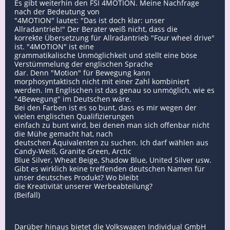
Es gibt weiterhin den FSI 4MOTION. Meine Nachfrage
nach der Bedeutung von
"4MOTION" lautet: "Das ist doch klar: unser
Allradantrieb!" Der Berater weiß nicht, dass die
korrekte Übersetzung für Allradantrieb "Four wheel drive"
ist. "4MOTION" ist eine
grammatikalische Unmöglichkeit und stellt eine böse
Verstümmelung der englischen Sprache
dar. Denn "Motion" für Bewegung kann
morphosyntaktisch nicht mit einer Zahl kombiniert
werden. Im Englischen ist das genau so unmöglich, wie es
"4Bewegung" im Deutschen wäre.
Bei den Farben ist es so bunt, dass es mir wegen der
vielen englischen Qualifizierungen
einfach zu bunt wird, bei denen man sich offenbar nicht
die Mühe gemacht hat, nach
deutschen Äquivalenten zu suchen. Ich darf wählen aus
Candy-Weiß, Granite Green, Arctic
Blue Silver, Wheat Beige, Shadow Blue, United Silver usw.
Gibt es wirklich keine treffenden deutschen Namen für
unser deutsches Produkt? Wo bleibt
die Kreativität unserer Werbeabteilung?
(Beifall)
Darüber hinaus bietet die Volkswagen Individual GmbH