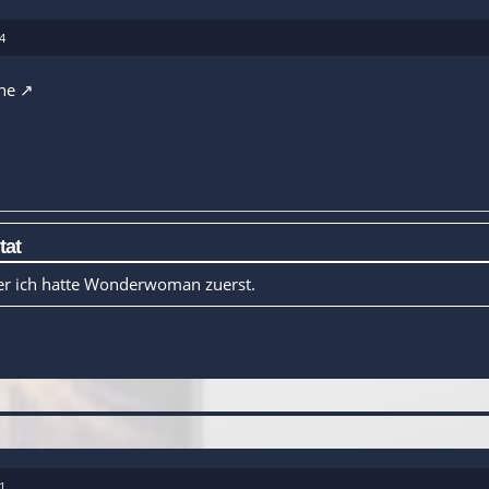
4
ne
tat
ber ich hatte Wonderwoman zuerst.
1