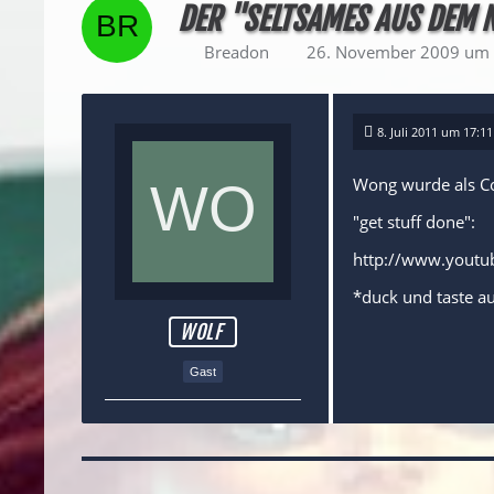
DER "SELTSAMES AUS DEM 
Breadon
26. November 2009 um 
8. Juli 2011 um 17:11
Wong wurde als Co
"get stuff done":
http://www.youtu
*duck und taste au
WOLF
Gast