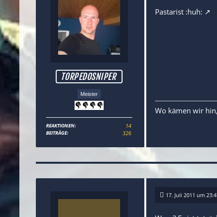
Pastarist :huh:
TORPEDOSNIPER
Meister
Wo kämen wir hin,
REAKTIONEN
14
BEITRÄGE
326
17. Juli 2011 um 23:4