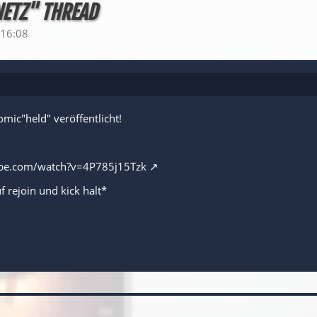
NETZ" THREAD
16:08
mic"held" veröffentlicht!
be.com/watch?v=4P785j15Tzk
f rejoin und kick halt*