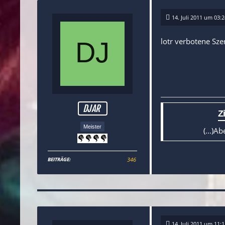
14. Juli 2011 um 03:2
lotr verbotene Sze
DJAR
Zi
Meister
(...)A
BEITRÄGE
346
14. Juli 2011 um 11:1