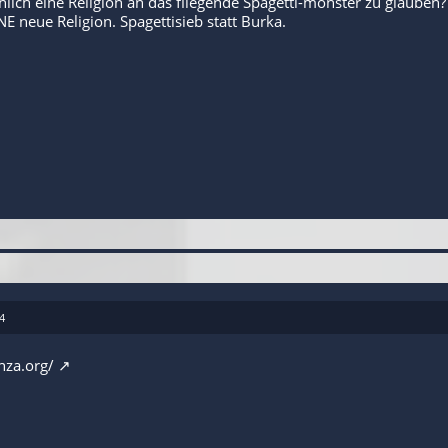
chlich eine Religion an das fliegende Spagetti-monster zu glauben?
NE neue Religion. Spagettisieb statt Burka.
4
nza.org/