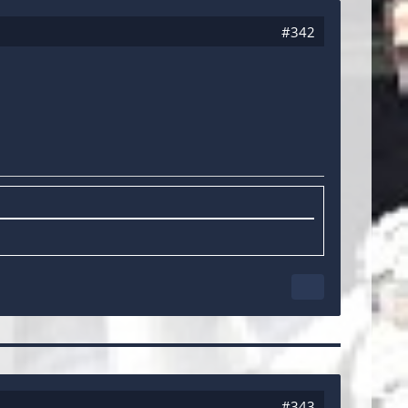
#342
#343